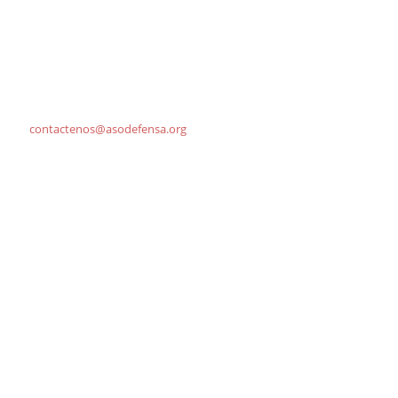
Contacto
Conmutador: +57 (601) 2217758
Teléfono:
+57 (601)
2217808
Celular: (+57) 3102415133
Email:
contactenos@asodefensa.org