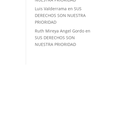
Luis Valderrama
en
SUS
DERECHOS SON NUESTRA
PRIORIDAD
Ruth Mireya Angel Gordo
en
SUS DERECHOS SON
NUESTRA PRIORIDAD
Ubicación
Carrera 51 N° 44 F – 39
Barrio La Esmeralda, 111321
Bogotá, D.C., Colombia