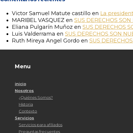
Victor Samuel Matute castillo
en
La presiden
MARIBEL VASQUEZ
en
SUS DERECHOS SON
Eliana Pulgarín Muñoz
en
SUS DERECHOS S
Luis Valderrama
en
SUS DERECHOS SON NU
Ruth Mireya Angel Gordo
en
SUS DERECHOS
Menu
inicio
Nosotros
¿Quiénes Somos?
Historia
Contexto
Servicios
Servicios para afiliados
Preguntas frecuentes