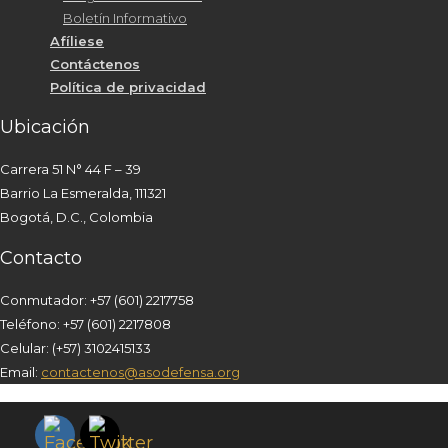
Boletín Informativo
Afíliese
Contáctenos
Política de privacidad
Ubicación
Carrera 51 N° 44 F – 39
Barrio La Esmeralda, 111321
Bogotá, D.C., Colombia
Contacto
Conmutador: +57 (601) 2217758
Teléfono:
+57 (601)
2217808
Celular: (+57) 3102415133
Email:
contactenos@asodefensa.org